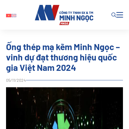
Ống thép mạ kẽm Minh Ngọc –
vinh dự đạt thương hiệu quốc
gia Việt Nam 2024
05/11/2024