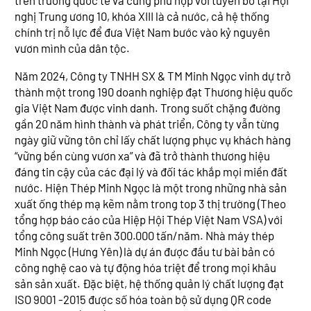
trên trường quốc tế và cũng phù hợp với tuyên bố tại Hội
nghị Trung ương 10, khóa XIII là cả nước, cả hệ thống
chính trị nỗ lực để đưa Việt Nam bước vào kỷ nguyên
vươn mình của dân tộc.
Năm 2024, Công ty TNHH SX & TM Minh Ngọc vinh dự trở
thành một trong 190 doanh nghiệp đạt Thương hiệu quốc
gia Việt Nam được vinh danh. Trong suốt chặng đường
gần 20 năm hình thành và phát triển, Công ty vẫn từng
ngày giữ vững tôn chỉ lấy chất lượng phục vụ khách hàng
“vững bền cùng vươn xa” và đã trở thành thương hiệu
đáng tin cậy của các đại lý và đối tác khắp mọi miền đất
nước. Hiện Thép Minh Ngọc là một trong những nhà sản
xuất ống thép mạ kẽm nằm trong top 3 thị trường (Theo
tổng hợp báo cáo của Hiệp Hội Thép Việt Nam VSA) với
tổng công suất trên 300.000 tấn/năm. Nhà máy thép
Minh Ngọc (Hưng Yên) là dự án được đầu tư bài bản có
công nghệ cao và tự động hóa triệt để trong mọi khâu
sản sản xuất. Đặc biệt, hệ thống quản lý chất lượng đạt
ISO 9001 -2015 được số hóa toàn bộ sử dụng QR code