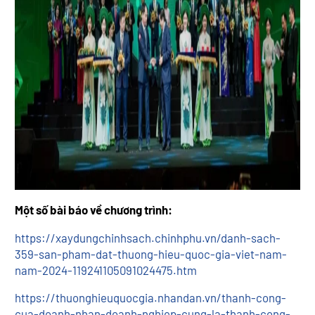
Một số bài báo về chương trình:
https://xaydungchinhsach.chinhphu.vn/danh-sach-
359-san-pham-dat-thuong-hieu-quoc-gia-viet-nam-
nam-2024-119241105091024475.htm
https://thuonghieuquocgia.nhandan.vn/thanh-cong-
cua-doanh-nhan-doanh-nghiep-cung-la-thanh-cong-