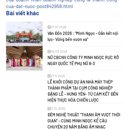
cua-dat-nuoc-post842958.html
Bài viết khác
27.07.2026
Vân Đồn 2026 : “Minh Ngọc – Gắn kết nội
lực- Vững bền vươn xa”
09.03.2026
NỮ CBCNV CÔNG TY MINH NGỌC RỰC RỠ
NGÀY QUỐC TẾ PHỤ NỮ 8-3
27.11.2025
LỄ KHỞI CÔNG DỰ ÁN NHÀ MÁY THÉP
THÀNH PHẨM TẠI CỤM CÔNG NGHIỆP
ĐẶNG LỄ – HƯNG YÊN- TỪ CAM KẾT ĐẾN
HIỆN THỰC HÓA CHIẾN LƯỢC
11.10.2025
ĐÊM NGHỆ THUẬT “THANH ÂM VƯỢT THỜI
GIAN” – CÙNG MINH NGỌC KỂ CÂU
CHUYỆN 20 NĂM BẰNG ÂM NHẠC