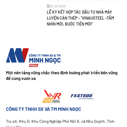
25.09.2025
LỄ KÝ KẾT HỢP TÁC ĐẦU TƯ NHÀ MÁY
LUYỆN CÁN THÉP – “VINAUSTEEL -TẦM
NHÌN MỚI, BƯỚC TIẾN MỚI”
Một nền tảng vững chắc theo định hướng phát triển bền vững
để cùng vươn xa
CÔNG TY TNHH SX VÀ TM MINH NGỌC
Trụ sở:
Khu D, Khu Công Nghiệp Phố Nối A, xã Như Quỳnh, Tỉnh